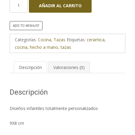
Tazas
AÑADIR AL CARRITO
Audrey
cantidad
ADD TO WISHLIST
Categorías:
Cocina
,
Tazas
Etiquetas:
ceramica
,
cocina
,
hecho a mano
,
tazas
Descripción
Valoraciones (0)
Descripción
Diseños infantiles totalmente personalizados
9X8 cm