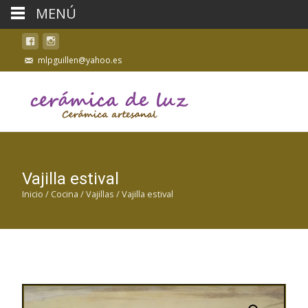
MENÚ
mlpguillen@yahoo.es
Vajilla estival
Inicio
/
Cocina
/
Vajillas
/ Vajilla estival