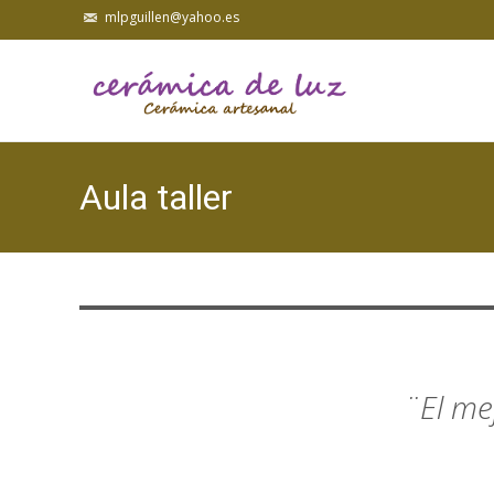
mlpguillen@yahoo.es
Aula taller
¨El me