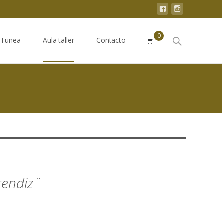
0
Buscar:
zTunea
Aula taller
Contacto
rendiz¨