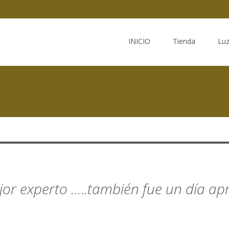
Saltar
al
INICIO
Tienda
Lu
contenido
jor experto …..también fue un día ap