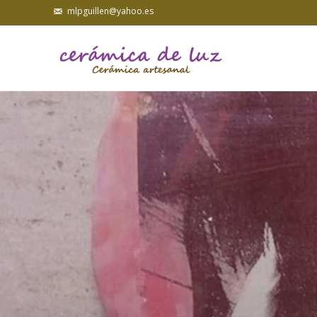
mlpguillen@yahoo.es